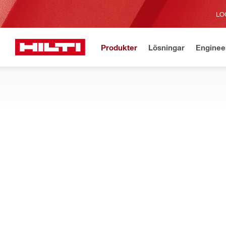
LO
Produkter
Lösningar
Enginee
Aktuell
Hem
Produkter
Program
PROGRAMVARA FÖR INFÄSTNINGSDES
Ladda ner PROFIS Engineering för att utforma och analysera k
senaste designmetoderna
Filter
Program f
ÅTERSTÄLL ALLA FILTER
Dokumentation för adapti