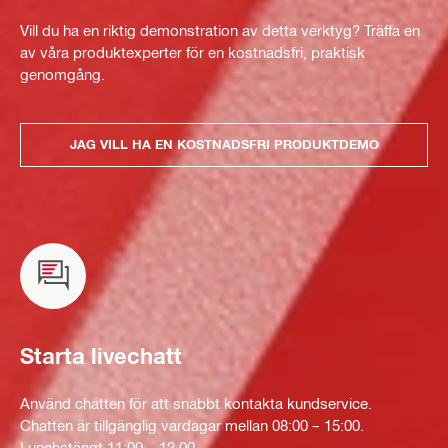
Vill du ha en riktig demonstration av detta verktyg? Träffa en
av våra produktexperter för en kostnadsfri, praktisk
genomgång.
JAG VILL HA EN KOSTNADSFRI PRODUKTDEMO
Starta livechatt
Använd chatten för att snabbt kontakta kundservice.
Chatten är tillgänglig vardagar mellan 08:00 – 15:00.
Lunchstängt 11:00 – 12.00.