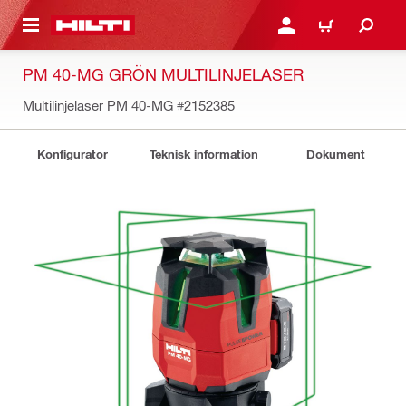
H GÅ TILL HUVUDSIDAN
LOGGA IN ELLER REGIST
VARUKORG
PM 40-MG GRÖN MULTILINJELASER
Multilinjelaser PM 40-MG
#2152385
Konfigurator
Teknisk information
Dokument