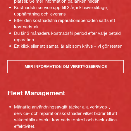
platser. Se mer information på länken nedan.
Kostnadsfri service upp till 2 år, inklusive slitage,
upphämtning och leverans
Efter den kostnadsfria reparationsperioden sätts ett
kostnadstak
Du får 3 månaders kostnadsfri period efter varje betald
reparation
Ett klick eller ett samtal är allt som krävs – vi gör resten
MER INFORMATION OM VERKTYGSSERVICE
Fleet Management
Månatlig användningsavgift täcker alla verktygs-,
service- och reparationskostnader vilket bidrar till att
säkerställa absolut kostnadskontroll och back-office-
effektivitet.