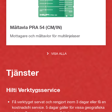
Måltavla PRA 54 (CM/IN)
Mottagare och måltavlor för multilinjelaser
VISA ALLA
Tjänster
Hilti Verktygsservice
Få verktyget servat och rengjort inom 3 dagar eller få en
kostnadsfri service. 5 dagar gäller för vissa geografiska