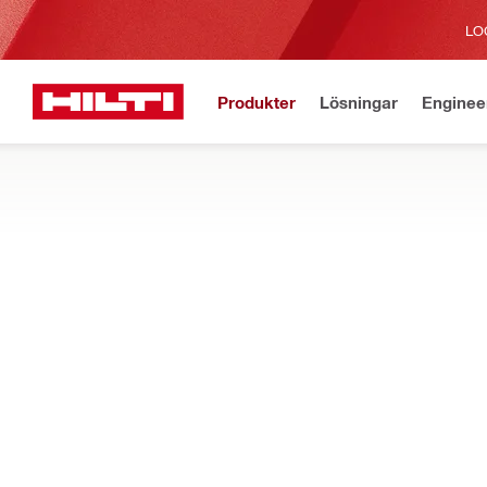
LO
Produkter
Lösningar
Enginee
Aktuell
Hem
Produkter
Laser och skannrar
STRÖMFÖRSÖRJNING TILL MÄTVERKT
Visa batterier och laddare för layoutverktyg, rotations-, punkt
Filter
Mätverkty
ÅTERSTÄLL ALLA FILTER
Batterier