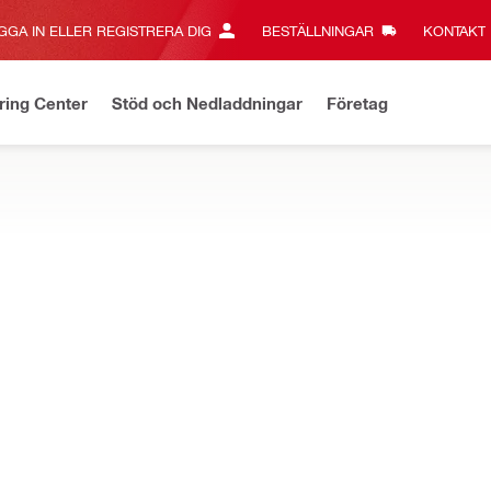
GGA IN ELLER REGISTRERA DIG
BESTÄLLNINGAR
KONTAKT‎
ring Center
Stöd och Nedladdningar
Företag
a erbjudanden
Fraktfritt över 3 000 kr - gäller standardfrakt
Kl
YG
- och linjelasrar, laservattenpass och betongskannrar
gsbatterier