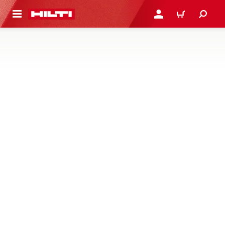
H GÅ TILL HUVUDSIDAN
LOGGA IN ELLER REGIST
VARUKORG
TILLBEHÖR TILL MONTAGESYSTEM
Tillbehör för montagesystem – övriga tillbehör för att göra
din installation komplett.
1 Produkter