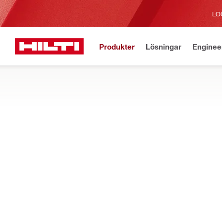
LO
Produkter
Lösningar
Enginee
Aktuell
Hem
Produkter
Modulära montagesystem
RÖRKLAMMER OCH VENTILATIONSSVE
Rörklammer, glidskor, distansskålar, U-byglar, sprinklersvep o
Filter
MP-UB U-B
ÅTERSTÄLL ALLA FILTER
U-bultar