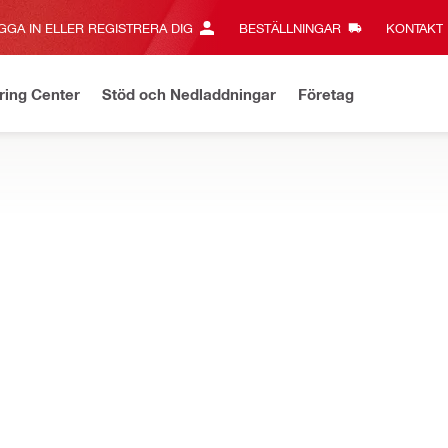
GGA IN ELLER REGISTRERA DIG
BESTÄLLNINGAR
KONTAKT‎
ring Center
Stöd och Nedladdningar
Företag
a erbjudanden
Fraktfritt över 3 000 kr - gäller standardfrakt
Kl
P
ch ventilationssvep
olt (metrisk)
Material