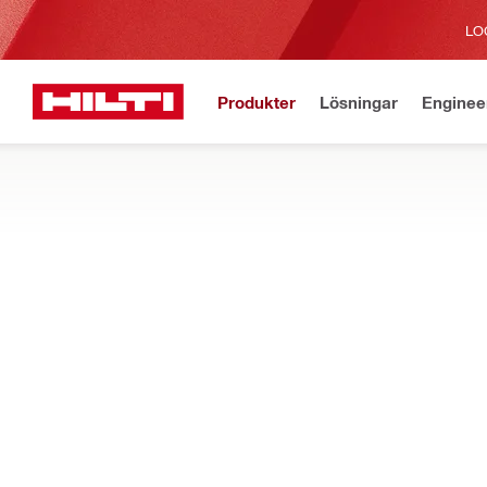
LO
Produkter
Lösningar
Enginee
Aktuell
Hem
Produkter
Modulära montagesystem
STANDARDFÄSTEN FÖR MONTAGESYS
Vikbyglar, skarvmuttrar, bultar, muttrar, skruvar, gängstänger,
Filter
AM färdigk
ÅTERSTÄLL ALLA FILTER
Gängstänger