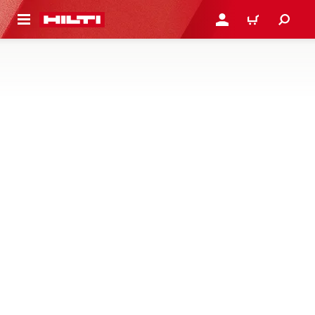
H GÅ TILL HUVUDSIDAN
LOGGA IN ELLER REGIST
VARUKORG
SLIPMASKINER OCH
POLERMASKINER
HANDLA
LÄS MER
Se hur våra slipmaskiner och excenterslipar är utformade
för ökad produktivitet och prestanda vid kapning och
slipning av betong och metall
1 Produkter
NURON