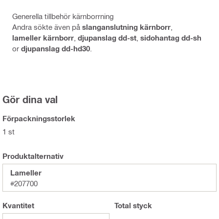
Generella tillbehör kärnborrning
Andra sökte även på
slanganslutning kärnborr
,
lameller kärnborr
,
djupanslag dd-st
,
sidohantag dd-sh
or
djupanslag dd-hd30
.
Gör dina val
Förpackningsstorlek
1 st
Produktalternativ
Lameller
#207700
Kvantitet
Total
styck