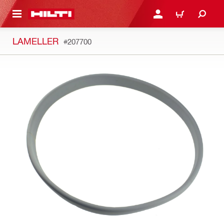
H GÅ TILL HUVUDSIDAN
LOGGA IN ELLER REGIST
VARUKORG
LAMELLER
#207700