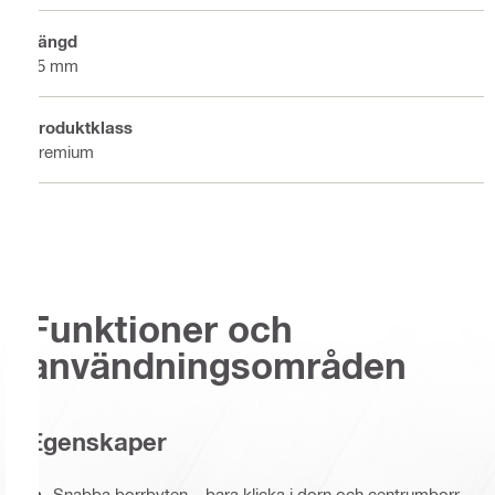
Längd
85 mm
Produktklass
Premium
Funktioner och
användningsområden
Egenskaper
Snabba borrbyten – bara klicka i dorn och centrumborr