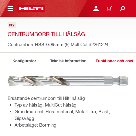
H GÅ TILL HUVUDSIDAN
LOGGA IN ELLER REGIST
VARUKORG
NY
CENTRUMBORR TILL HÅLSÅG
Centrumborr HSS-G 85mm (5) MultiCut
#2261224
Konfigurator
Teknisk information
Funktioner och anv
Ersättande centrumborr till Hilti hålsåg
Typ av hålsåg: MultiCut hålsåg
Grundmaterial: Flera material, Metall, Trä, Plast,
Gipsvägg
Arbetsläge: Borrning