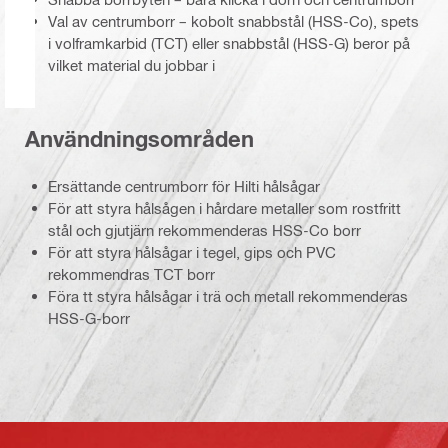
Val av centrumborr – kobolt snabbstål (HSS-Co), spets
i volframkarbid (TCT) eller snabbstål (HSS-G) beror på
vilket material du jobbar i
Användningsområden
Ersättande centrumborr för Hilti hålsågar
För att styra hålsågen i hårdare metaller som rostfritt
stål och gjutjärn rekommenderas HSS-Co borr
För att styra hålsågar i tegel, gips och PVC
rekommendras TCT borr
Föra tt styra hålsågar i trä och metall rekommenderas
HSS-G-borr