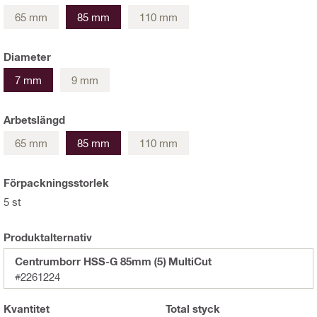
65 mm
85 mm
110 mm
Diameter
7 mm
9 mm
Arbetslängd
65 mm
85 mm
110 mm
Förpackningsstorlek
5 st
Produktalternativ
Centrumborr HSS-G 85mm (5) MultiCut
#2261224
Kvantitet
Total
styck