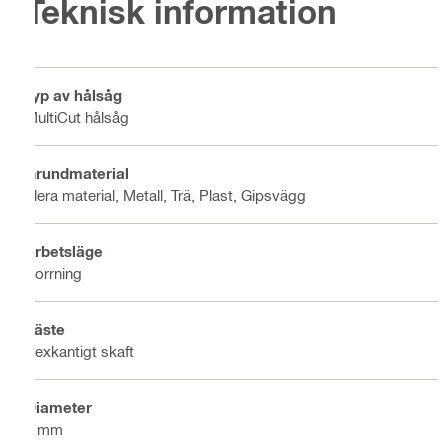
Teknisk information
Typ av hålsåg
MultiCut hålsåg
Grundmaterial
Flera material, Metall, Trä, Plast, Gipsvägg
Arbetsläge
Borrning
Fäste
Sexkantigt skaft
Diameter
7 mm