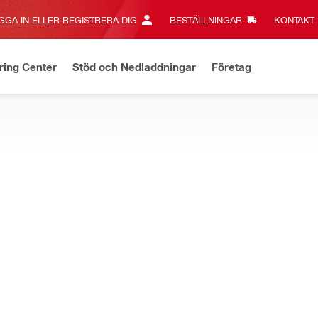
GGA IN ELLER REGISTRERA DIG
BESTÄLLNINGAR
KONTAKT‎
ring Center
Stöd och Nedladdningar
Företag
a erbjudanden
Fraktfritt över 3 000 kr - gäller standardfrakt
Kl
igersågblad och bandsågsblad, konstruerade för säkrare, snabbare oc
a rabattkoder