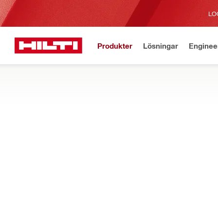
LO
Produkter
Lösningar
Enginee
Aktuell
Hem
Produkter
Maskin- och verktygstillbehör
SÅGBLAD OCH KLINGOR
Sök i hela vårt sortiment av sticksågblad, cirkelsågklingor, t
olika trä- och metallmaterial
Filter
Aktuell