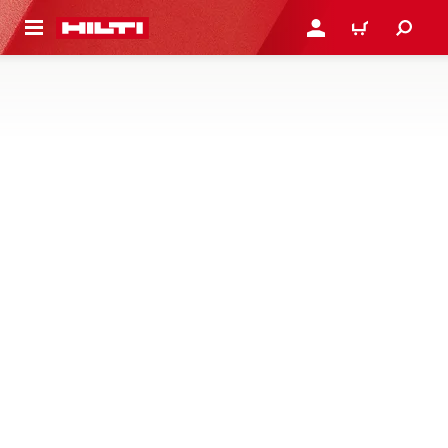
H GÅ TILL HUVUDSIDAN
LOGGA IN ELLER REGIST
VARUKORG
TILLBEHÖR FÖR
VERKTYGSFÖRVARING OCH
TRANSPORT
Upptäck inlägg, reparationsdelar, vagnshjul och andra
tillbehör för verktygsförvaring och transport
1 Produkter