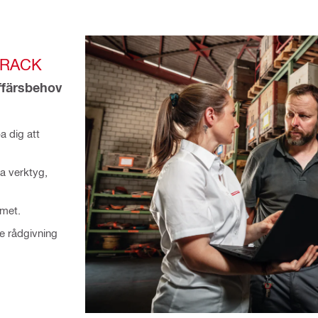
TRACK
ffärsbehov
a dig att
na verktyg,
emet.
ve rådgivning