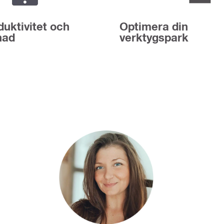
uktivitet och
Optimera din
nad
verktygspark