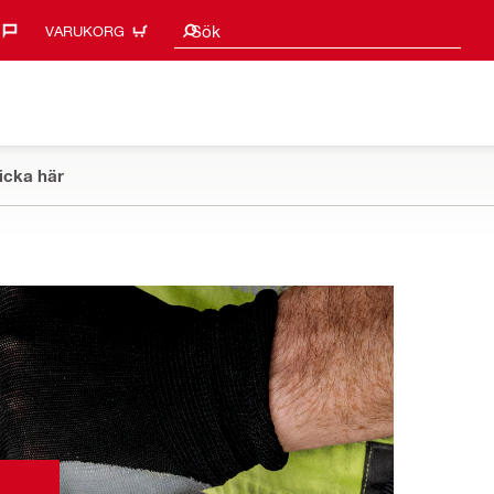
Sökförslag
Sök
VARUKORG
icka här