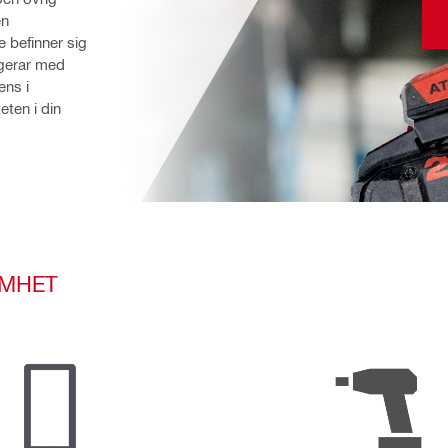
n 
e befinner sig 
ngerar med 
ns i 
ten i din 
AMHET