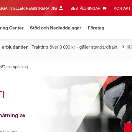
GGA IN ELLER REGISTRERA DIG
BESTÄLLNINGAR
KONTAKT‎
ring Center
Stöd och Nedladdningar
Företag
a erbjudanden
Fraktfritt över 3 000 kr - gäller standardfrakt
Kl
ON!Track spårning
 
årning av 
ch övrig 