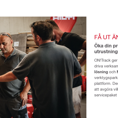
FÅ UT Ä
Öka din pr
utrustning
ON!Track ger d
driva verksam
lösning
 och 
verktygspark
plattform. De
att avgöra vi
servicepaket