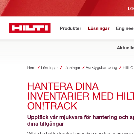
LO
Produkter
Lösningar
Enginee
Aktuell
Verktygshantering
Hem
Lösningar
Lösningar
Hilti 
HANTERA DINA 
INVENTARIER MED HILTI
ON!TRACK
Upptäck vår mjukvara för hantering och sp
dina tillgångar
Vill du ha bättre kontroll över dina verktyg, maskiner o