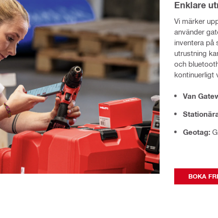
Enklare ut
Vi märker upp
använder gat
inventera på 
utrustning ka
och bluetooth
kontinuerligt 
Van Gate
Stationär
Geotag:
G
BOKA FR