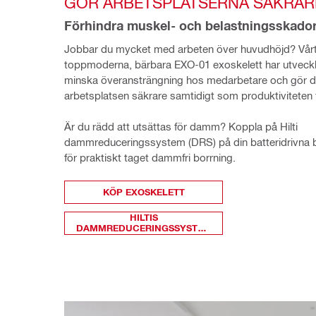
GÖR ARBETSPLATSERNA SÄKRAR
Förhindra muskel- och belastningsskado
Jobbar du mycket med arbeten över huvudhöjd? Vårt
toppmoderna, bärbara EXO-01 exoskelett har utvecklat
minska överansträngning hos medarbetare och gör d
arbetsplatsen säkrare samtidigt som produktiviteten 
Är du rädd att utsättas för damm? Koppla på Hilti 
dammreduceringssystem (DRS) på din batteridrivna 
för praktiskt taget dammfri borrning.
KÖP EXOSKELETT
HILTIS
DAMMREDUCERINGSSYSTEM
(DRS)