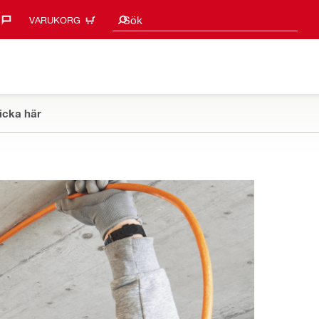
Sökförslag
Sök
VARUKORG
icka här