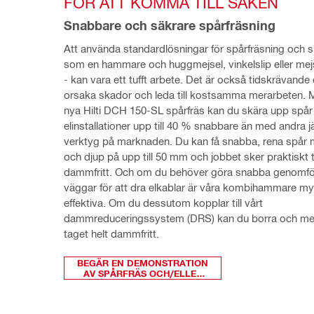
FÖR ATT KOMMA TILL SAKEN
Snabbare och säkrare spårfräsning
Att använda standardlösningar för spårfräsning och sk
som en hammare och huggmejsel, vinkelslip eller me
- kan vara ett tufft arbete. Det är också tidskrävande 
orsaka skador och leda till kostsamma merarbeten. M
nya Hilti DCH 150-SL spårfräs kan du skära upp spår f
elinstallationer upp till 40 % snabbare än med andra j
verktyg på marknaden. Du kan få snabba, rena spår 
och djup på upp till 50 mm och jobbet sker praktiskt t
dammfritt. Och om du behöver göra snabba genomföri
väggar för att dra elkablar är våra kombihammare my
effektiva. Om du dessutom kopplar till vårt 
dammreduceringssystem (DRS) kan du borra och mejs
taget helt dammfritt.
BEGÄR EN DEMONSTRATION
AV SPÅRFRÄS OCH/ELLER
KOMBI