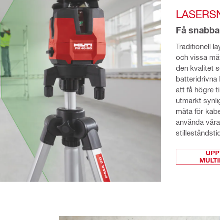
LASERS
Få snabbar
Traditionell 
och vissa mä
den kvalitet
batteridrivn
att få högre t
utmärkt synli
mäta för kab
använda våra
stilleståndst
UPP
MULTI