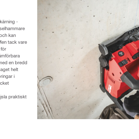
ärning - 
jselhammare 
och kan 
en tack vare 
ör 
ämförbara 
med en bredd 
aget helt 
ngar i 
cket 
la praktiskt 