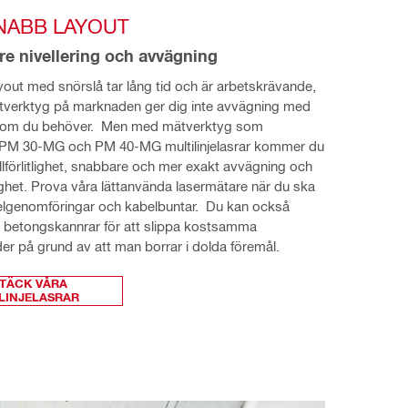
NABB LAYOUT
e nivellering och avvägning
layout med snörslå tar lång tid och är arbetskrävande, 
tverktyg på marknaden ger dig inte avvägning med 
 som du behöver.  Men med mätverktyg som 
a PM 30-MG och PM 40-MG multilinjelasrar kommer du 
illförlitlighet, snabbare och mer exakt avvägning och 
ghet. Prova våra lättanvända lasermätare när du ska 
elgenomföringar och kabelbuntar.  Du kan också 
 betongskannrar för att slippa kostsamma 
ider på grund av att man borrar i dolda föremål.
TÄCK VÅRA
LINJELASRAR