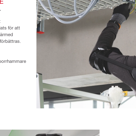
E
r
 
s för att 
ärmed 
förbättras.
borrhammare 