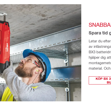
SNABBA
Spara tid 
Letar du efter 
av infästning
BX3 batteridr
hjälper dig a
montagemetod
material. Och 
KÖP BX 3
BU