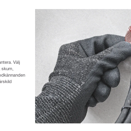
tera. Välj 
 skum, 
godkännanden 
rskild 