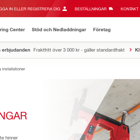
GGA IN ELLER REGISTRERA DIG
BESTÄLLNINGAR
KONTAKT‎
ring Center
Stöd och Nedladdningar
Företag
a erbjudanden
Fraktfritt över 3 000 kr - gäller standardfrakt
Kl
 installationer
INGAR
te hinner 