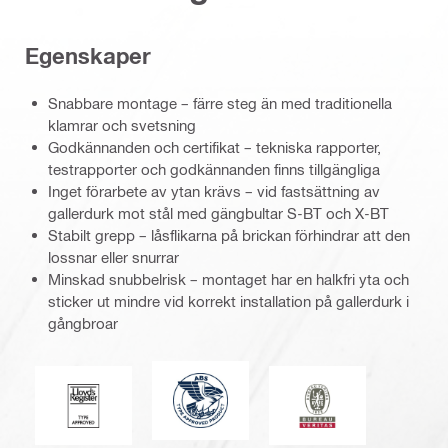
Egenskaper
Snabbare montage – färre steg än med traditionella
klamrar och svetsning
Godkännanden och certifikat – tekniska rapporter,
testrapporter och godkännanden finns tillgängliga
Inget förarbete av ytan krävs – vid fastsättning av
gallerdurk mot stål med gängbultar S-BT och X-BT
Stabilt grepp – låsflikarna på brickan förhindrar att den
lossnar eller snurrar
Minskad snubbelrisk – montaget har en halkfri yta och
sticker ut mindre vid korrekt installation på gallerdurk i
gångbroar
American Bureau of Shipping
Lloyd's Register
Bureau Veritas