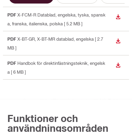
PDF
X-FCM-R Datablad
, engelska, tyska, spansk
LADDA
a, franska, italienska, polska
[ 5.2 MB ]
PDF
X-BT-GR, X-BT-MR datablad
, engelska
[ 2.7
LADDA
MB ]
PDF
Handbok för direktinfästningsteknik
, engelsk
LADDA
a
[ 6 MB ]
Funktioner och
användningsområden