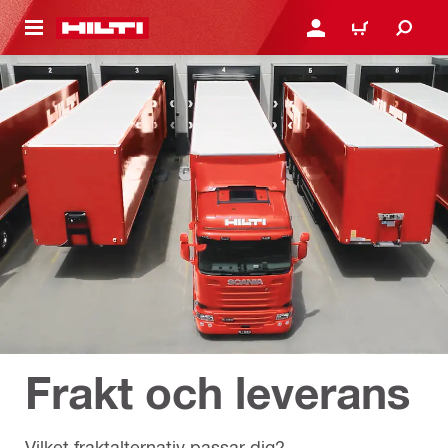
H GÅ TILL HUVUDSIDAN
LOGGA IN ELLER REGIST
VARUKORG
Frakt och leverans
Vilket fraktalternativ passar dig?