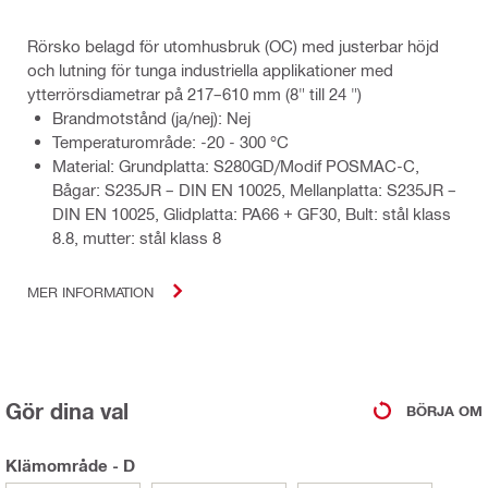
Rörsko belagd för utomhusbruk (OC) med justerbar höjd
och lutning för tunga industriella applikationer med
ytterrörsdiametrar på 217–610 mm (8" till 24 ")
Brandmotstånd (ja/nej): Nej
Temperaturområde: -20 - 300 °C
Material: Grundplatta: S280GD/Modif POSMAC-C,
Bågar: S235JR – DIN EN 10025, Mellanplatta: S235JR –
DIN EN 10025, Glidplatta: PA66 + GF30, Bult: stål klass
8.8, mutter: stål klass 8
MER INFORMATION
Gör dina val
BÖRJA OM
Klämområde - D