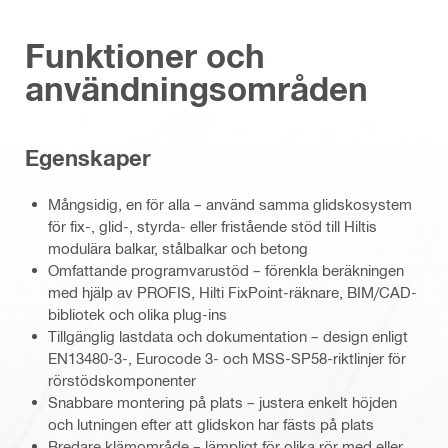
Funktioner och
användningsområden
Egenskaper
Mångsidig, en för alla – använd samma glidskosystem
för fix-, glid-, styrda- eller fristående stöd till Hiltis
modulära balkar, stålbalkar och betong
Omfattande programvarustöd – förenkla beräkningen
med hjälp av PROFIS, Hilti FixPoint-räknare, BIM/CAD-
bibliotek och olika plug-ins
Tillgänglig lastdata och dokumentation – design enligt
EN13480-3-, Eurocode 3- och MSS-SP58-riktlinjer för
rörstödskomponenter
Snabbare montering på plats – justera enkelt höjden
och lutningen efter att glidskon har fästs på plats
Bredare klämområde – lämpligt för olika rör med eller