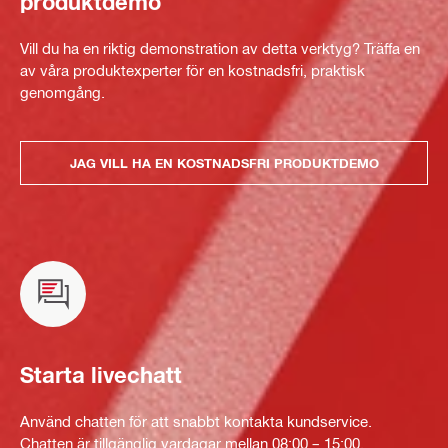
produktdemo
Vill du ha en riktig demonstration av detta verktyg? Träffa en
av våra produktexperter för en kostnadsfri, praktisk
genomgång.
JAG VILL HA EN KOSTNADSFRI PRODUKTDEMO
Starta livechatt
Använd chatten för att snabbt kontakta kundservice.
Chatten är tillgänglig vardagar mellan 08:00 – 15:00.