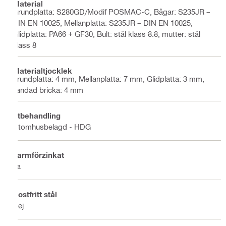
Material
Grundplatta: S280GD/Modif POSMAC-C, Bågar: S235JR –
DIN EN 10025, Mellanplatta: S235JR – DIN EN 10025,
Glidplatta: PA66 + GF30, Bult: stål klass 8.8, mutter: stål
klass 8
Materialtjocklek
grundplatta: 4 mm, Mellanplatta: 7 mm, Glidplatta: 3 mm,
Tandad bricka: 4 mm
Ytbehandling
Utomhusbelagd - HDG
Varmförzinkat
Ja
Rostfritt stål
Nej