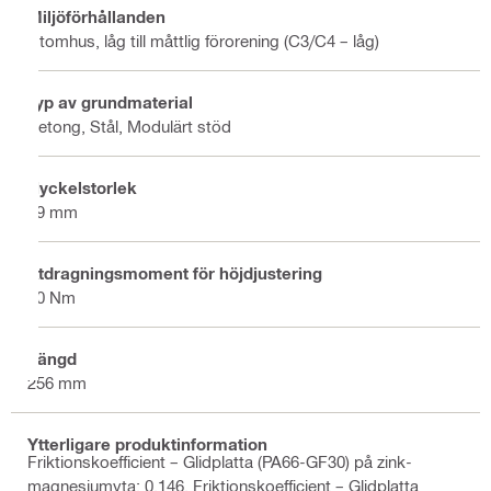
Miljöförhållanden
Utomhus, låg till måttlig förorening (C3/C4 – låg)
Typ av grundmaterial
Betong, Stål, Modulärt stöd
Nyckelstorlek
19 mm
Åtdragningsmoment för höjdjustering
50 Nm
Längd
256 mm
Ytterligare produktinformation
Friktionskoefficient – Glidplatta (PA66-GF30) på zink-
magnesiumyta: 0,146, Friktionskoefficient – Glidplatta