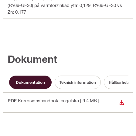
(PA66-GF30) på varmförzinkad yta: 0,129, PA66-GF30 vs
Zn: 0,177
Dokument
Dokumentation
Teknisk information
Hållbarhetsdo
PDF
Korrosionshandbok
, engelska
[ 9.4 MB ]
LADDA