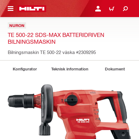
H GÅ TILL HUVUDSIDAN
LOGGA IN ELLER REGIST
VARUKORG
NURON
TE 500-22 SDS-MAX BATTERIDRIVEN
BILNINGSMASKIN
Bilningsmaskin TE 500-22 väska
#2309295
Konfigurator
Teknisk information
Dokument