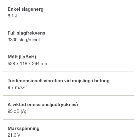
Enkel slagenergi
8.1 J
Full slagfrekvens
3300 slag/minut
Mått (LxBxH)
528 x 118 x 264 mm
Tredimensionell vibration vid mejsling i betong
1
8.7 m/s²
A-viktad emissionsljudtrycknivå
2
95 dB (A)
Märkspänning
21,6 V