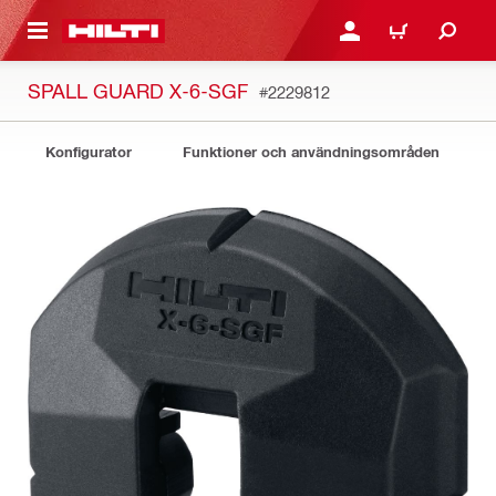
H GÅ TILL HUVUDSIDAN
LOGGA IN ELLER REGIST
VARUKORG
SPALL GUARD X-6-SGF
#2229812
Konfigurator
Funktioner och användningsområden