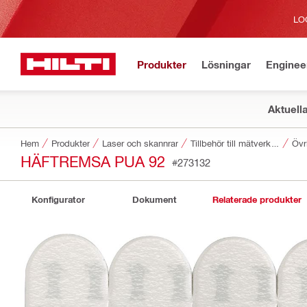
LO
Produkter
Lösningar
Enginee
Aktuell
Hem
Produkter
Laser och skannrar
Tillbehör till mätverktyg och skannrar
Övri
HÄFTREMSA PUA 92
#273132
Konfigurator
Dokument
Relaterade produkter