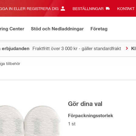
GGA IN ELLER REGISTRERA DIG
BESTÄLLNINGAR
KONTAKT‎
ring Center
Stöd och Nedladdningar
Företag
a erbjudanden
Fraktfritt över 3 000 kr - gäller standardfrakt
Kl
ga tillbehör
Gör dina val
Förpackningsstorlek
1 st