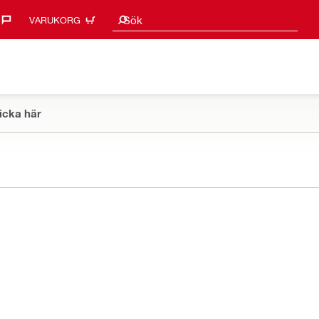
Sökförslag
Sök
VARUKORG
icka här