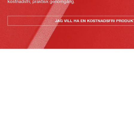
kostnadsfri, praktisk genomgång.
JAG VILL HA EN KOSTNADSFRI PRODU