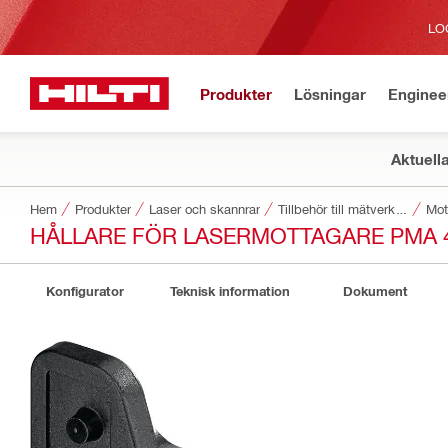
LO
Produkter
Lösningar
Enginee
Aktuell
Hem
Produkter
Laser och skannrar
Tillbehör till mätverktyg och skannrar
Mot
HÅLLARE FÖR LASERMOTTAGARE PMA 
Konfigurator
Teknisk information
Dokument