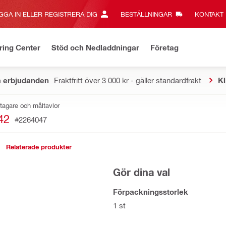
GGA IN ELLER REGISTRERA DIG
BESTÄLLNINGAR
KONTAKT‎
ring Center
Stöd och Nedladdningar
Företag
a erbjudanden
Fraktfritt över 3 000 kr - gäller standardfrakt
Kl
tagare och måltavlor
42
#2264047
Relaterade produkter
Gör dina val
Förpackningsstorlek
1 st