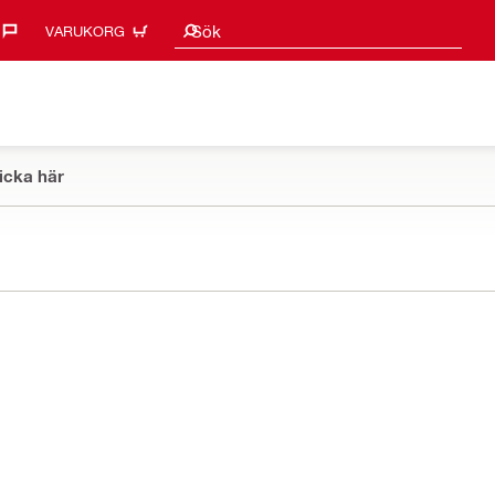
Sökförslag
Sök
VARUKORG
icka här