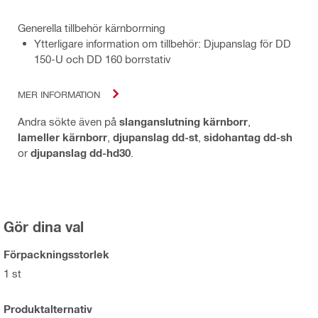
Generella tillbehör kärnborrning
Ytterligare information om tillbehör: Djupanslag för DD
150-U och DD 160 borrstativ
MER INFORMATION
Andra sökte även på
slanganslutning kärnborr
,
lameller kärnborr
,
djupanslag dd-st
,
sidohantag dd-sh
or
djupanslag dd-hd30
.
Gör dina val
Förpackningsstorlek
1 st
Produktalternativ