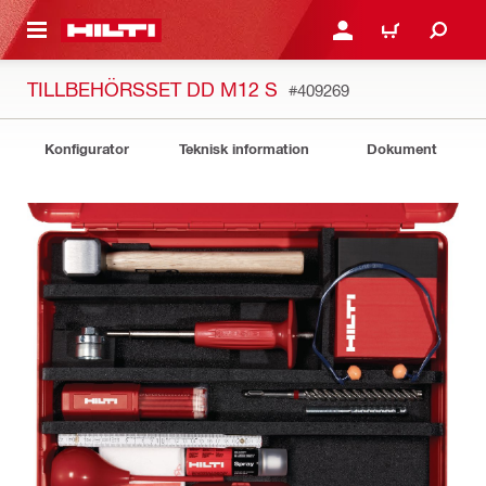
H GÅ TILL HUVUDSIDAN
LOGGA IN ELLER REGIST
VARUKORG
TILLBEHÖRSSET DD M12 S
#409269
Konfigurator
Teknisk information
Dokument