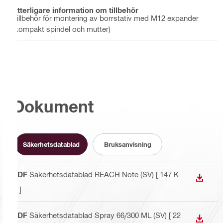
Ytterligare information om tillbehör
Tillbehör för montering av borrstativ med M12 expander
(kompakt spindel och mutter)
Dokument
Säkerhetsdatablad
Bruksanvisning
PDF
Säkerhetsdatablad REACH Note (SV)
[ 147 K
LADDA
B ]
PDF
Säkerhetsdatablad Spray 66/300 ML (SV)
[ 22
LADDA