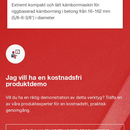
Extremt kompakt och lätt kärnborrmaskin för
riggbaserad kärnborrning i betong från 16–162 mm
(5/8–6-3/8") i diameter
Jag vill ha en kostnadsfri
produktdemo
Vill du ha en riktig demonstration av detta verktyg? Träffa en
av våra produktexperter för en kostnadsfri, praktisk
genomgång.