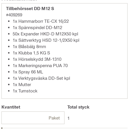
Tillbehörsset DD M12 S
#409269
1x Hammarborr TE-CX 16/22
1x Spännspindel DD-M12
50x Expander HKD-D M12X50 kpl
1x Sättverktyg HSD 12-1/2X50 kpl
1x Blåsbälg 8mm
1x Klubba 1,5 KG S
1x Hörselskydd 3M-1310
1x Markeringspenna PUA 70
1x Spray 66 ML
1x Verktygsväska DD-Set kpl
1x Mutter
1x Tumstock
Kvantitet
Total
styck
Paket
1