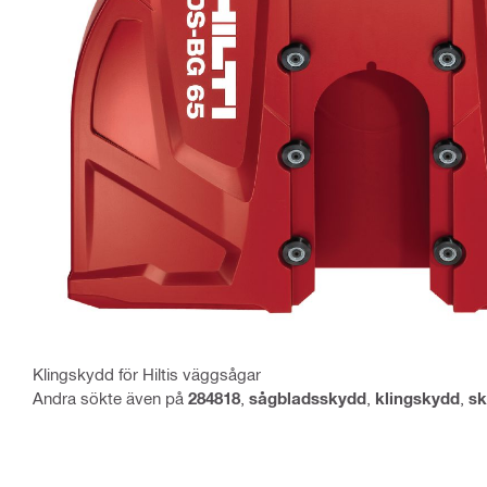
Klingskydd för Hiltis väggsågar
Andra sökte även på
284818
,
sågbladsskydd
,
klingskydd
,
s