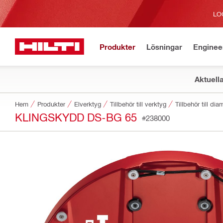
LO
Produkter
Lösningar
Enginee
Aktuell
Hem
Produkter
Elverktyg
Tillbehör till verktyg
Tillbehör till d
KLINGSKYDD DS-BG 65
#238000