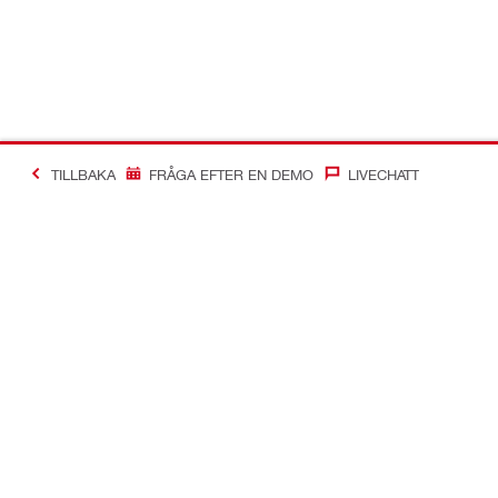
TILLBAKA
FRÅGA EFTER EN DEMO
LIVECHATT
Making Constructio
Kontakt
Snabblänka