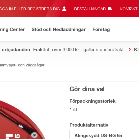
GGA IN ELLER REGISTRERA DIG
BESTÄLLNINGAR
KONTAKT‎
ring Center
Stöd och Nedladdningar
Företag
a erbjudanden
Fraktfritt över 3 000 kr - gäller standardfrakt
Kl
iamantvajer- och väggsågar
Gör dina val
Förpackningsstorlek
1 st
Produktalternativ
Klingskydd DS-BG 65