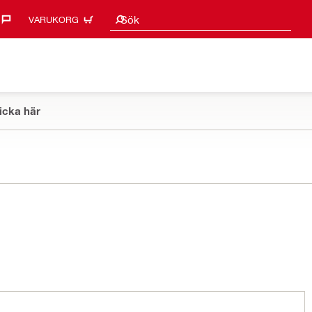
Sökförslag
Sök
VARUKORG
icka här