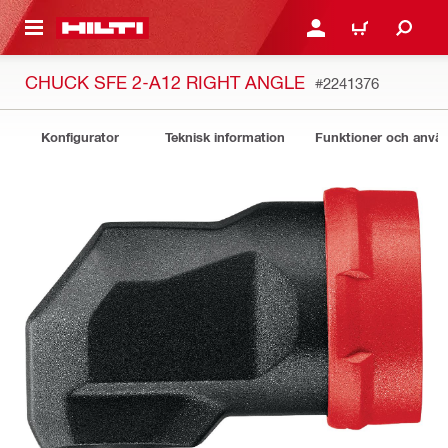
H GÅ TILL HUVUDSIDAN
LOGGA IN ELLER REGIST
VARUKORG
CHUCK SFE 2-A12 RIGHT ANGLE
#2241376
Konfigurator
Teknisk information
Funktioner och anv