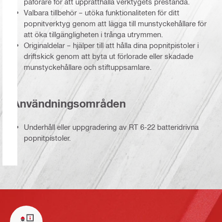
påförare för att upprätthålla verktygets prestanda.
Valbara tillbehör – utöka funktionaliteten för ditt
popnitverktyg genom att lägga till munstyckehållare för
att öka tillgängligheten i trånga utrymmen.
Originaldelar – hjälper till att hålla dina popnitpistoler i
driftskick genom att byta ut förlorade eller skadade
munstyckehållare och stiftuppsamlare.
Användningsområden
Underhåll eller uppgradering av RT 6-22 batteridrivna
popnitpistoler.