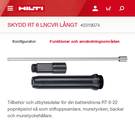
H GÅ TILL HUVUDSIDAN
LOGGA IN ELLER REGIST
VARUKORG
SKYDD RT 6 LNCVR LÅNGT
#2319074
Konfigurator
Funktioner och användningsområden
Tillbehör och utbytesdelar för din batteridrivna RT 6-22
popnitpistol så som stiftuppsamlare, munstycken, backar
och munstyckehållare.