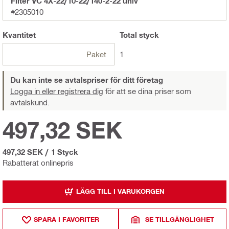
Filter VC 4X-22/10-22/140-2-22 univ
#2305010
Kvantitet
Total
styck
Paket
1
Du kan inte se avtalspriser för ditt företag
Logga in eller registrera dig
för att se dina priser som
avtalskund.
497,32 SEK
497,32 SEK
/
1 Styck
Rabatterat onlinepris
LÄGG TILL I VARUKORGEN
SPARA I FAVORITER
SE TILLGÄNGLIGHET