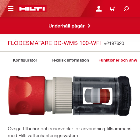
H GÅ TILL HUVUDSIDAN
LOGGA IN ELLER REGIST
VARUKORG
Underhåll pågår
FLÖDESMÄTARE DD-WMS 100-WFI
#2197620
Konfigurator
Teknisk information
Funktioner och anv
Övriga tillbehör och reservdelar för användning tillsammans
med Hilti vattenhanteringssystem