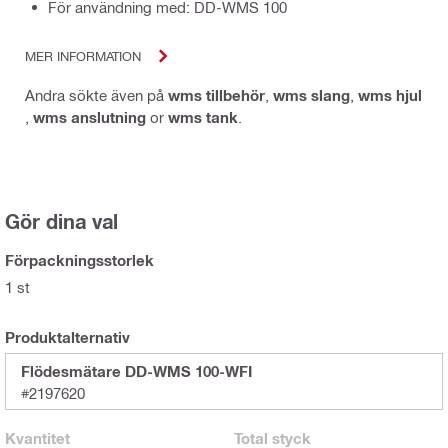
För användning med: DD-WMS 100
MER INFORMATION
Andra sökte även på
wms tillbehör
,
wms slang
,
wms hjul
,
wms anslutning
or
wms tank
.
Gör dina val
Förpackningsstorlek
1 st
Produktalternativ
Flödesmätare DD-WMS 100-WFI
#2197620
Kvantitet
Total
styck