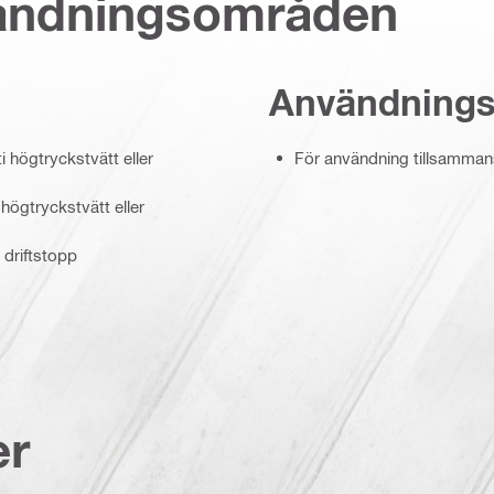
vändningsområden
Användning
ti högtryckstvätt eller
För användning tillsammans
 högtryckstvätt eller
 driftstopp
er