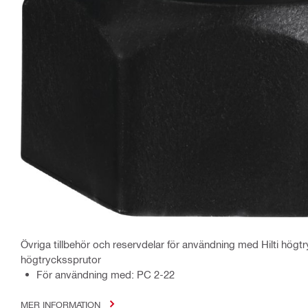
Övriga tillbehör och reservdelar för användning med Hilti högtry
högtryckssprutor
För användning med: PC 2-22
MER INFORMATION