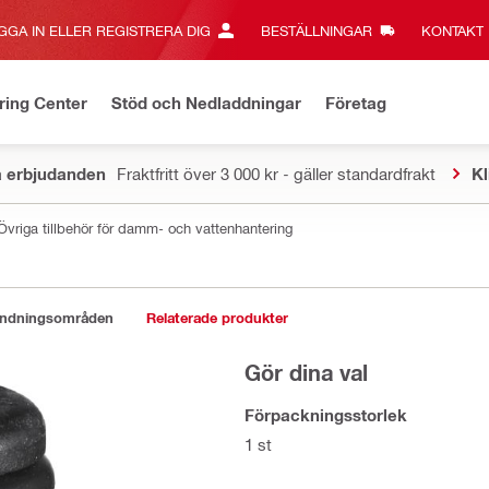
GGA IN ELLER REGISTRERA DIG
BESTÄLLNINGAR
KONTAKT‎
ring Center
Stöd och Nedladdningar
Företag
a erbjudanden
Fraktfritt över 3 000 kr - gäller standardfrakt
Kl
Övriga tillbehör för damm- och vattenhantering
ändningsområden
Relaterade produkter
Gör dina val
Förpackningsstorlek
1 st