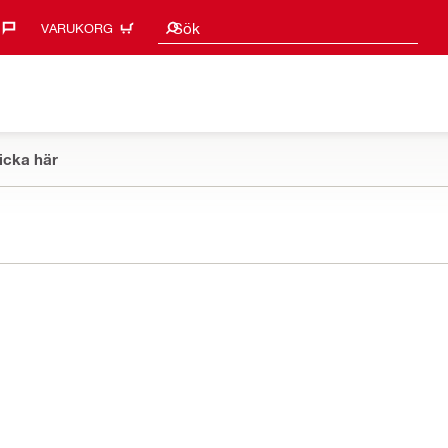
Sökförslag
Sök
VARUKORG
icka här