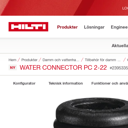
LO
Produkter
Lösningar
Enginee
Aktuell
Hem
Produkter
Damm och vattenhantering
Tillbehör för damm och vattenhantering
WATER CONNECTOR PC 2-22
NY
#2395335
Konfigurator
Teknisk information
Funktioner och anv