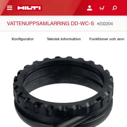
H GÅ TILL HUVUDSIDAN
LOGGA IN ELLER REGIST
VARUKORG
VATTENUPPSAMLARRING DD-WC-S
#232204
Konfigurator
Teknisk information
Funktioner och anv