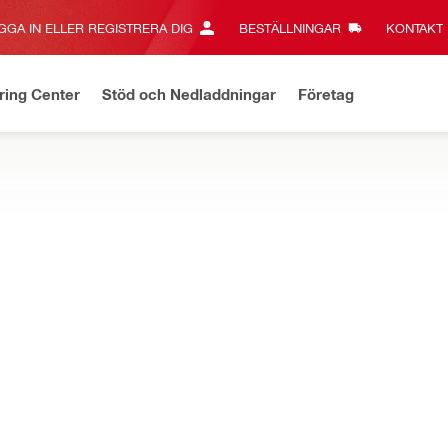
GGA IN ELLER REGISTRERA DIG
BESTÄLLNINGAR
KONTAKT‎
ring Center
Stöd och Nedladdningar
Företag
a erbjudanden
Fraktfritt över 3 000 kr - gäller standardfrakt
Kl
 med lätta rengöringsarbeten på arbetsplatsen, till exempel rengöring
NURON
tteridriven lågtryckstvätt
NURON