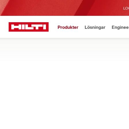
LO
Produkter
Lösningar
Enginee
Aktuell
Hem
Produkter
Damm och vattenhantering
HÖGTRYCKSTVÄTTAR
Våra bärbara högtryckstvättar för byggarbetsplatser hjälper till
betongslam och mycket mer.
Filter
PC 2-22 Ba