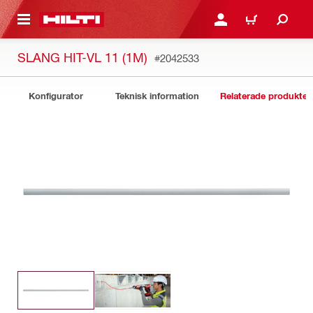
H GÅ TILL HUVUDSIDAN
LOGGA IN ELLER REGIST
VARUKORG
SLANG HIT-VL 11 (1M)
#2042533
Konfigurator
Teknisk information
Relaterade produkter