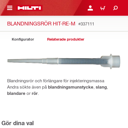
H GÅ TILL HUVUDSIDAN
LOGGA IN ELLER REGIST
VARUKORG
BLANDNINGSRÖR HIT-RE-M
#337111
Konfigurator
Relaterade produkter
Blandningsrör och förlängare för injekteringsmassa
Andra sökte även på
blandningsmunstycke
,
slang
,
blandare
or
rör
.
Gör dina val