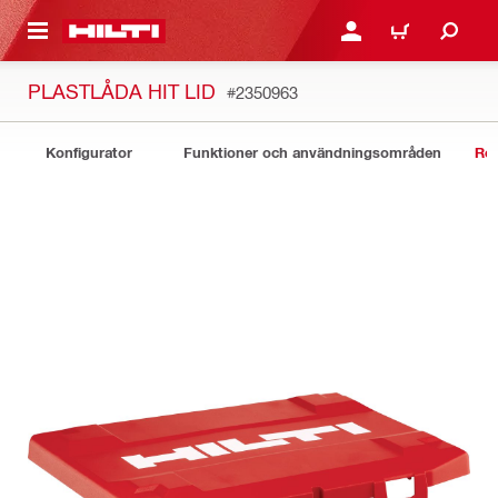
H GÅ TILL HUVUDSIDAN
LOGGA IN ELLER REGIST
VARUKORG
PLASTLÅDA HIT LID
#2350963
Konfigurator
Funktioner och användningsområden
Rel