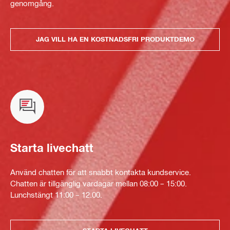
genomgång.
JAG VILL HA EN KOSTNADSFRI PRODUKTDEMO
Starta livechatt
Använd chatten för att snabbt kontakta kundservice.
Chatten är tillgänglig vardagar mellan 08:00 – 15:00.
Lunchstängt 11:00 – 12.00.