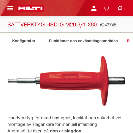
H GÅ TILL HUVUDSIDAN
LOGGA IN ELLER REGIST
VARUKORG
SÄTTVERKTYG HSD-G M20 3/4"X80
#243745
Konfigurator
Funktioner och användningsområden
Rel
Handverktyg för ökad hastighet, kvalitet och säkerhet vid
montage av slagankare för manuell infästning
Andra sökte även på
don
or
slagdon
.