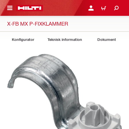
H GÅ TILL HUVUDSIDAN
LOGGA IN ELLER REGIST
VARUKORG
X-FB MX P-FIXKLAMMER
Konfigurator
Teknisk information
Dokument