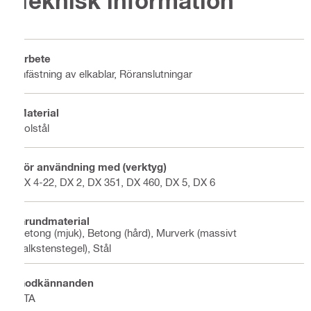
Teknisk information
Arbete
Infästning av elkablar, Röranslutningar
Material
Kolstål
För användning med (verktyg)
BX 4-22, DX 2, DX 351, DX 460, DX 5, DX 6
Grundmaterial
Betong (mjuk), Betong (hård), Murverk (massivt
kalkstenstegel), Stål
Godkännanden
ETA