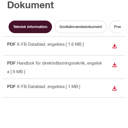
Dokument
Teknisk information
Godkännandedokument
Prestan
PDF
X-FB Datablad
, engelska
[ 1.6 MB ]
LADDA
PDF
Handbok för direktinfästningsteknik
, engelsk
LADDA
a
[ 6 MB ]
PDF
X-FB Datablad
, engelska
[ 1 MB ]
LADDA