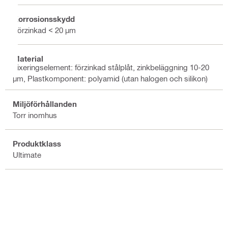
Korrosionsskydd
Förzinkad < 20 µm
Material
Fixeringselement: förzinkad stålplåt, zinkbeläggning 10-20
µm, Plastkomponent: polyamid (utan halogen och silikon)
Miljöförhållanden
Torr inomhus
Produktklass
Ultimate