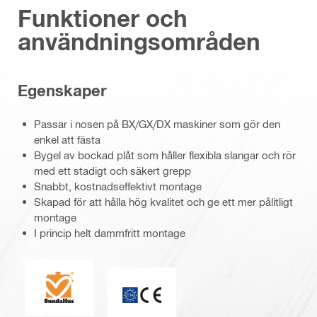
Funktioner och
användningsområden
Egenskaper
Passar i nosen på BX/GX/DX maskiner som gör den
enkel att fästa
Bygel av bockad plåt som håller flexibla slangar och rör
med ett stadigt och säkert grepp
Snabbt, kostnadseffektivt montage
Skapad för att hålla hög kvalitet och ge ett mer pålitligt
montage
I princip helt dammfritt montage
SundaHus
ETA_CE_Logo_2to1 (3608215)