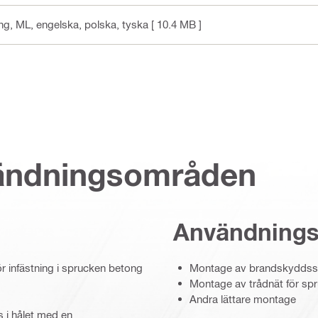
ing, ML
, engelska, polska, tyska
[ 10.4 MB ]
vändningsområden
Användning
r infästning i sprucken betong
Montage av brandskyddsski
Montage av trådnät för spru
Andra lättare montage
 i hålet med en