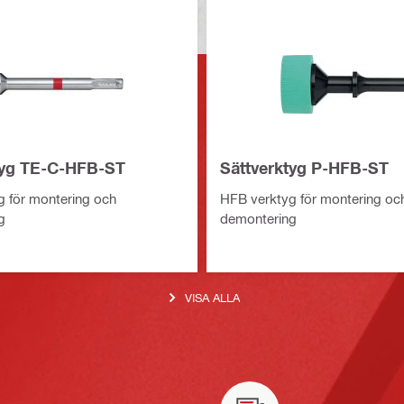
tyg TE-C-HFB-ST
Sättverktyg P-HFB-ST
 för montering och
HFB verktyg för montering oc
g
demontering
VISA ALLA