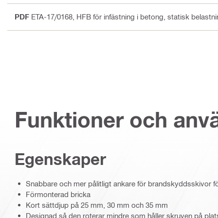
PDF
ETA-17/0168, HFB för infästning i betong, statisk belastn
Funktioner och an
Egenskaper
Snabbare och mer pålitligt ankare för brandskyddsskivor fö
Förmonterad bricka
Kort sättdjup på 25 mm, 30 mm och 35 mm
Designad så den roterar mindre som håller skruven på plats