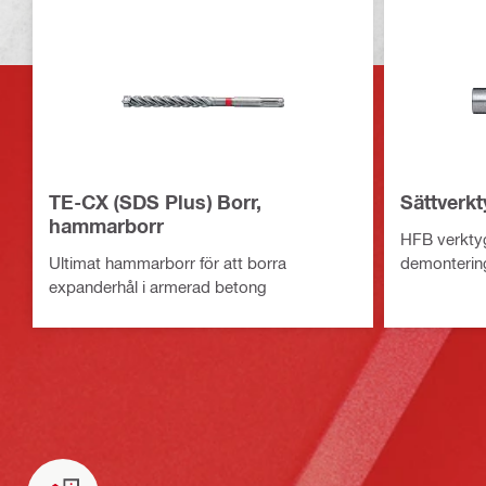
TE-CX (SDS Plus) Borr,
Sättverk
hammarborr
HFB verktyg
Ultimat hammarborr för att borra
demonterin
expanderhål i armerad betong