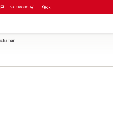
Sökförslag
Sök
VARUKORG
icka här