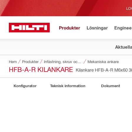
LO
Produkter
Lösningar
Enginee
Aktuell
Hem
Produkter
Infästning, skruv och spik
Mekaniska ankare
HFB-A-R KILANKARE
Kilankare HFB-A-R M6x60 3
Konfigurator
Teknisk information
Dokument