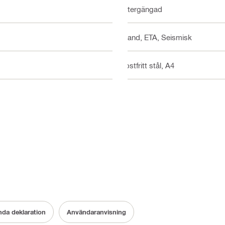
Yttergängad
Brand, ETA, Seismisk
Rostfritt stål, A4
nda deklaration
Användaranvisning