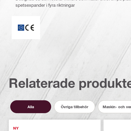
spetsexpander i fyra riktningar
ETA_CE_Logo_2to1 (3608215)
Relaterade produkt
Alla
Övriga tillbehör
Maskin- och ver
NY