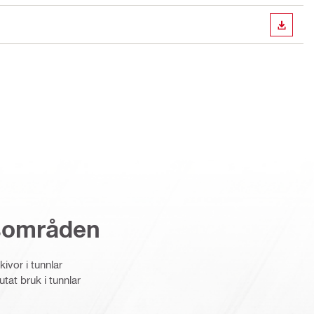
LADDA
sområden
vor i tunnlar
tat bruk i tunnlar