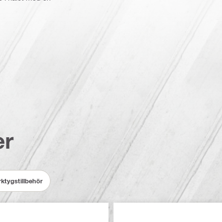
er
ktygstillbehör