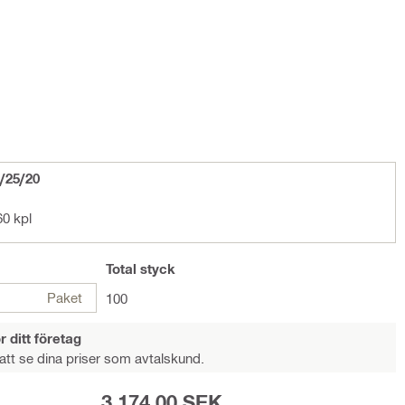
/25/20
0 kpl
Total
styck
Paket
100
r ditt företag
att se dina priser som avtalskund.
3 174,00 SEK