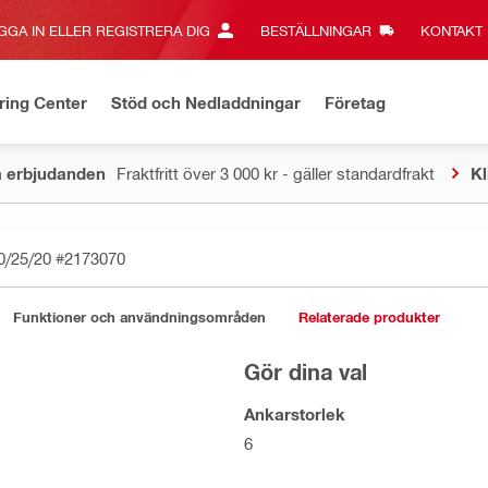
GGA IN ELLER REGISTRERA DIG
BESTÄLLNINGAR
KONTAKT‎
ring Center
Stöd och Nedladdningar
Företag
a erbjudanden
Fraktfritt över 3 000 kr - gäller standardfrakt
Kl
0/25/20
#2173070
Funktioner och användningsområden
Relaterade produkter
Gör dina val
Ankarstorlek
6