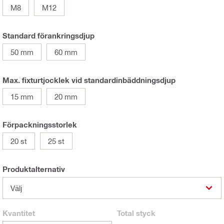
M8
M12
Standard förankringsdjup
50 mm
60 mm
Max. fixturtjocklek vid standardinbäddningsdjup
15 mm
20 mm
Förpackningsstorlek
20 st
25 st
Produktalternativ
Välj
Kvantitet
Total
styck