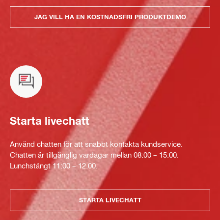
JAG VILL HA EN KOSTNADSFRI PRODUKTDEMO
Starta livechatt
Använd chatten för att snabbt kontakta kundservice.
Chatten är tillgänglig vardagar mellan 08:00 – 15:00.
Lunchstängt 11:00 – 12.00.
STARTA LIVECHATT