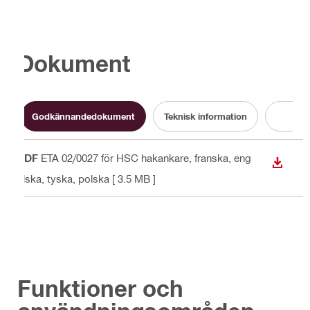
Dokument
Godkännandedokument
Teknisk information
Bro
PDF
ETA 02/0027 för HSC hakankare
, franska, eng
LADDA
elska, tyska, polska
[ 3.5 MB ]
Funktioner och