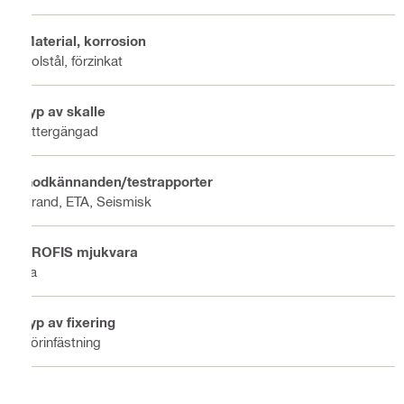
Material, korrosion
Kolstål, förzinkat
Typ av skalle
Yttergängad
Godkännanden/testrapporter
Brand, ETA, Seismisk
PROFIS mjukvara
Ja
Typ av fixering
Förinfästning