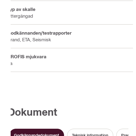
Typ av skalle
Yttergängad
Godkännanden/testrapporter
Brand, ETA, Seismisk
PROFIS mjukvara
Ja
Dokument
Godkännandedokument
Teknisk information
Prestan