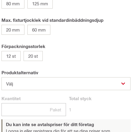
80 mm
125 mm
Max. fixturtjocklek vid standardinbäddningsdjup
20 mm
60 mm
Förpackningsstorlek
12 st
20 st
Produktalternativ
Välj
Kvantitet
Total
styck
Paket
1
Du kan inte se avtalspriser för ditt företag
Logga in eller registrera dig
för att se dina priser som