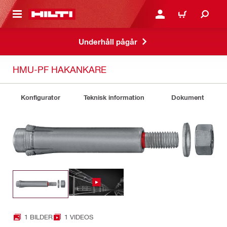
H GÅ TILL HUVUDSIDAN
LOGGA IN ELLER REGIST
VARUKORG
Underhåll pågår
HMU-PF HAKANKARE
Konfigurator
Teknisk information
Dokument
1 BILDER
1 VIDEOS