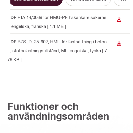
PDF
ETA 14/0069 för HMU-PF hakankare säkerhe
LADDA
t
, engelska, franska
[ 1.1 MB ]
PDF
BZS_D_25-602, HMU för fastsättning i beton
LADDA
g, stötbelastningstillstånd, ML
, engelska, tyska
[ 7
76 KB ]
Funktioner och
användningsområden