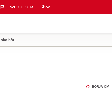
Sökförslag
Sök
VARUKORG
icka här
BÖRJA OM