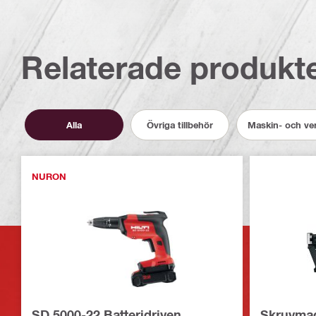
Relaterade produkt
Alla
Övriga tillbehör
Maskin- och ver
NURON
SD 5000-22 Batteridriven
Skruvma