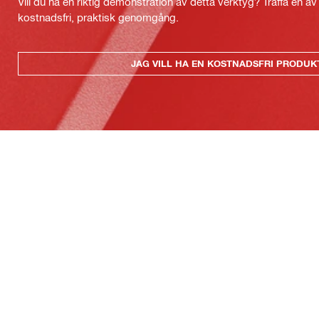
Vill du ha en riktig demonstration av detta verktyg? Träffa en a
kostnadsfri, praktisk genomgång.
JAG VILL HA EN KOSTNADSFRI PRODU