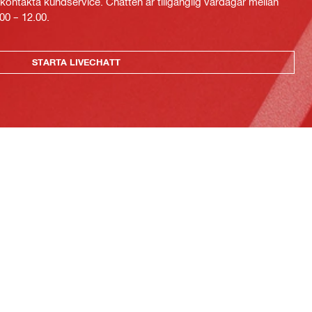
kontakta kundservice. Chatten är tillgänglig vardagar mellan
00 – 12.00.
STARTA LIVECHATT