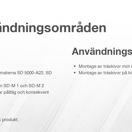
vändningsområden
Användning
Montage av träskivor mot m
omaterna SD 5000-A22, SD
Montage av träskivor på tr
en SD-M 1 och SD-M 2
rar pålitlig och konsekvent
k produkt.