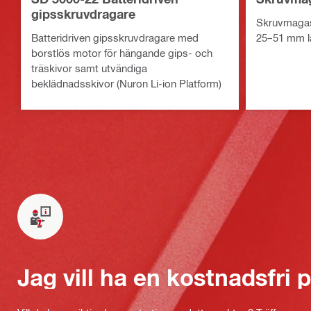
gipsskruvdragare
Skruvmagas
Batteridriven gipsskruvdragare med
25–51 mm l
borstlös motor för hängande gips- och
träskivor samt utvändiga
beklädnadsskivor (Nuron Li-ion Platform)
Jag vill ha en kostnadsfri