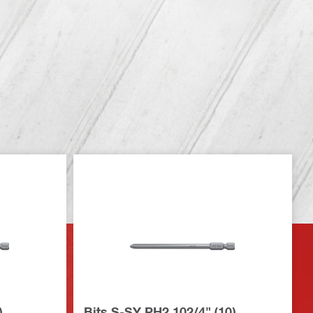
)
Bits S-SY PH2 102/4" (10)