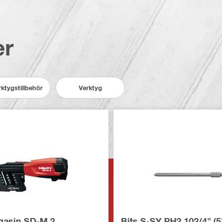
er
ktygstillbehör
Verktyg
gasin SD-M 2
Bits S-SY PH2 102/4" (5