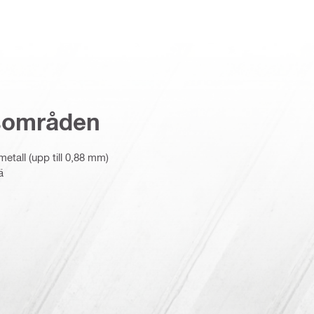
sområden
etall (upp till 0,88 mm)
ä