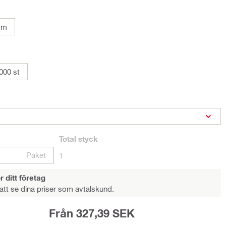
mm
000 st
Total
styck
Paket
1
r ditt företag
att se dina priser som avtalskund.
Från 327,39 SEK