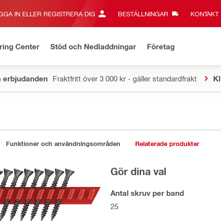
GGA IN ELLER REGISTRERA DIG
BESTÄLLNINGAR
KONTAKT‎
ring Center
Stöd och Nedladdningar
Företag
a erbjudanden
Fraktfritt över 3 000 kr - gäller standardfrakt
Kl
Funktioner och användningsområden
Relaterade produkter
Gör dina val
Antal skruv per band
25