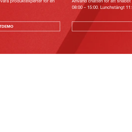
v våra produktexperter för en
Använd chatten för att snabbt 
08:00 – 15:00. Lunchstängt 11:
KTDEMO