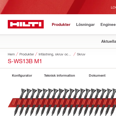
LO
Produkter
Lösningar
Enginee
Aktuell
Hem
Produkter
Infästning, skruv och spik
Skruv
S-WS13B M1
Konfigurator
Teknisk information
Dokument