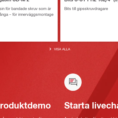
in för bandade skruv som är
Bits till gipsskruvdragare
ånga – för innerväggsmontage
VISA ALLA
 produktdemo
Starta livech