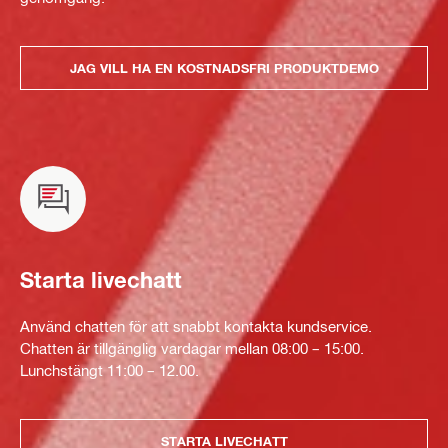
JAG VILL HA EN KOSTNADSFRI PRODUKTDEMO
Starta livechatt
Använd chatten för att snabbt kontakta kundservice.
Chatten är tillgänglig vardagar mellan 08:00 – 15:00.
Lunchstängt 11:00 – 12.00.
STARTA LIVECHATT