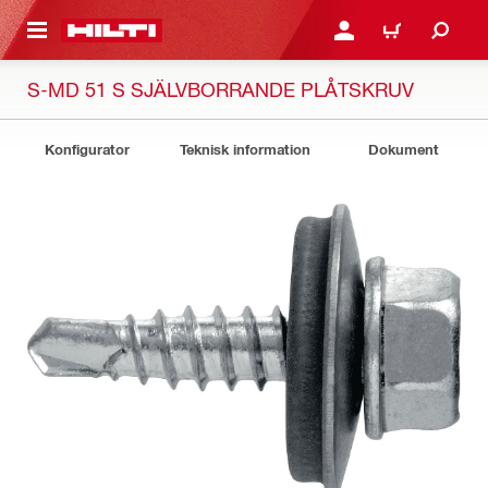
H GÅ TILL HUVUDSIDAN
LOGGA IN ELLER REGIST
VARUKORG
S-MD 51 S SJÄLVBORRANDE PLÅTSKRUV
Konfigurator
Teknisk information
Dokument