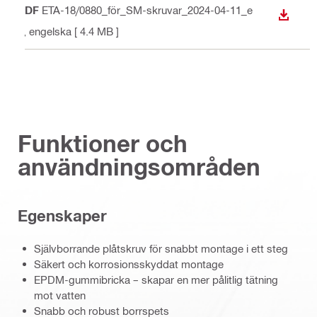
PDF
ETA-18/0880_för_SM-skruvar_2024-04-11_e
LADDA
n
, engelska
[ 4.4 MB ]
Funktioner och
användningsområden
Egenskaper
Självborrande plåtskruv för snabbt montage i ett steg
Säkert och korrosionsskyddat montage
EPDM-gummibricka – skapar en mer pålitlig tätning
mot vatten
Snabb och robust borrspets