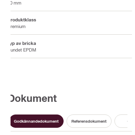
10 mm
Produktklass
Premium
Typ av bricka
Bundet EPDM
Dokument
Godkännandedokument
Referensdokument
Cert