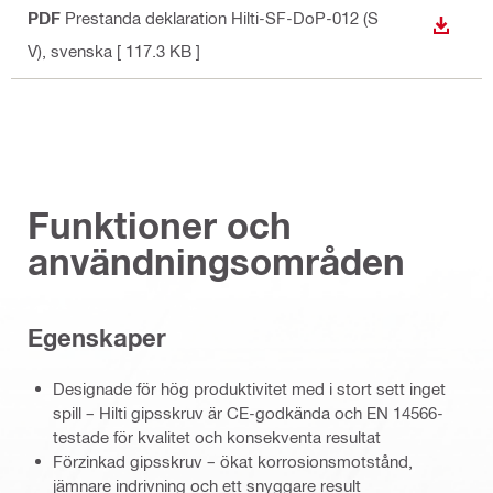
PDF
Prestanda deklaration Hilti-SF-DoP-012 (S
LADDA
V)
, svenska
[ 117.3 KB ]
Funktioner och
användningsområden
Egenskaper
Designade för hög produktivitet med i stort sett inget
spill – Hilti gipsskruv är CE-godkända och EN 14566-
testade för kvalitet och konsekventa resultat
Förzinkad gipsskruv – ökat korrosionsmotstånd,
jämnare indrivning och ett snyggare result