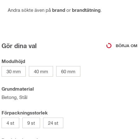
Andra sökte även på
brand
or
brandtätning
.
Gör dina val
BÖRJA OM
Modulhöjd
30 mm
40 mm
60 mm
Grundmaterial
Betong, Stål
Förpackningsstorlek
4 st
9 st
24 st