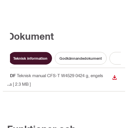
Dokument
Teknisk information
Godkännandedokument
Bro
PDF
Teknisk manual CFS-T W4529 0424 g
, engels
LADDA
ka
[ 2.3 MB ]