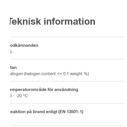
Teknisk information
Godkännanden
UL
Utan
Halogen (halogen content <= 0.1 weight %)
Temperaturområde för användning
50 - -20 °C
Reaktion på brand enligt (EN 13501-1)
E