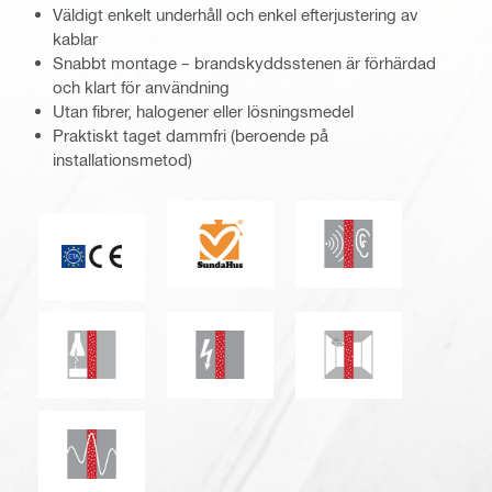
Väldigt enkelt underhåll och enkel efterjustering av
kablar
Snabbt montage – brandskyddsstenen är förhärdad
och klart för användning
Utan fibrer, halogener eller lösningsmedel
Praktiskt taget dammfri (beroende på
installationsmetod)
SundaHus
Ljudisolering
CE-märkning
Kemiskt motstånd
Elektriskt motstånd
Mögel- och mjöldag
Seismiskt motstånd