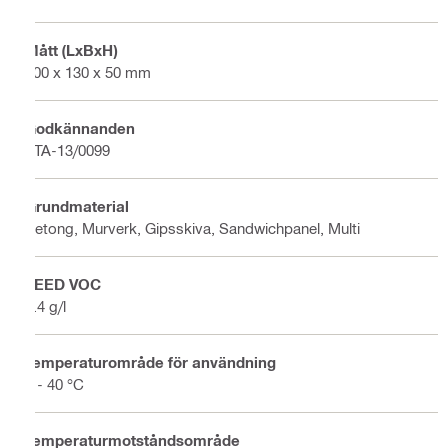
Mått (LxBxH)
200 x 130 x 50 mm
Godkännanden
ETA-13/0099
Grundmaterial
Betong, Murverk, Gipsskiva, Sandwichpanel, Multi
LEED VOC
5.4 g/l
Temperaturområde för användning
5 - 40 °C
Temperaturmotståndsområde