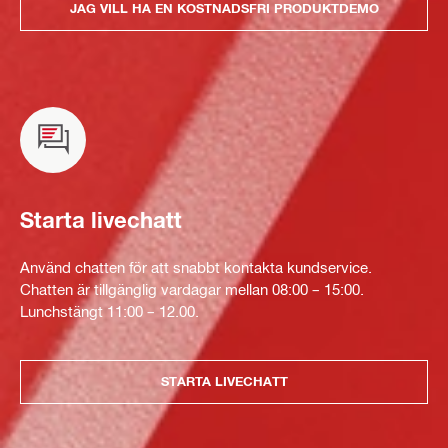
JAG VILL HA EN KOSTNADSFRI PRODUKTDEMO
Starta livechatt
Använd chatten för att snabbt kontakta kundservice.
Chatten är tillgänglig vardagar mellan 08:00 – 15:00.
Lunchstängt 11:00 – 12.00.
STARTA LIVECHATT