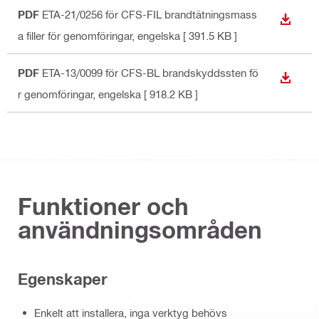
PDF
ETA-21/0256 för CFS-FIL brandtätningsmass
LADDA
a filler för genomföringar
, engelska
[ 391.5 KB ]
PDF
ETA-13/0099 för CFS-BL brandskyddssten fö
LADDA
r genomföringar
, engelska
[ 918.2 KB ]
Funktioner och
användningsområden
Egenskaper
Enkelt att installera, inga verktyg behövs