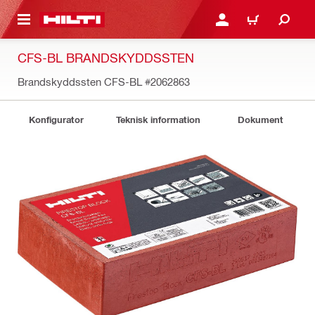
H GÅ TILL HUVUDSIDAN
LOGGA IN ELLER REGIST
VARUKORG
CFS-BL BRANDSKYDDSSTEN
Brandskyddssten CFS-BL
#2062863
Konfigurator
Teknisk information
Dokument