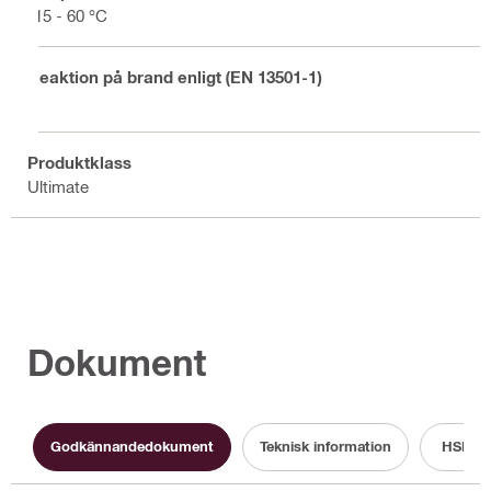
-15 - 60 °C
Reaktion på brand enligt (EN 13501-1)
E
Produktklass
Ultimate
Dokument
Godkännandedokument
Teknisk information
HSE in