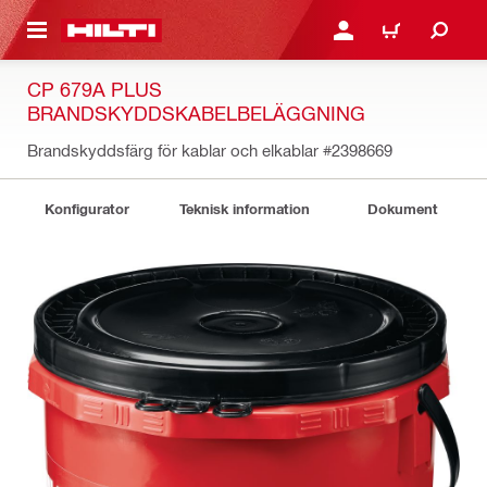
H GÅ TILL HUVUDSIDAN
LOGGA IN ELLER REGIST
VARUKORG
CP 679A PLUS
BRANDSKYDDSKABELBELÄGGNING
Brandskyddsfärg för kablar och elkablar
#2398669
Konfigurator
Teknisk information
Dokument