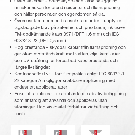
Ökad säkerhet – brandskyddande kabelbeläggning
minskar risken för brandincidenter och flamspridning
och håller personalen och egendomen säkra.
Överensstämmer med branschstandarder – uppfyller
lagstadgade krav på säkerhet och prestanda, inklusive
FM-godkännande klass 3971 (DFT 1,6 mm) och IEC
60332-3-22 (DFT 0,5 mm)
Hög prestanda – skyddar kablar från flamspridning och
ger ökad motståndskraft mot vatten, olja, kemikalier
och UV-strålning för förbättrad kabelprestanda och
längre livslängder.
Kostnadseffektivt – torr filmtjocklek enligt IEC 60332-3-
22 kategori A möjliggör snabbare applicering med
endast ett applicerat lager
Enkel att applicera – snabbhärdande ablativ beläggning
som är färdig att använda och appliceras utan
störningar. Hög viskositet förbättrar vidhäftning och
finish.
Kemiskt motstånd
Elektriskt motstånd
Mögel- och mjöldag