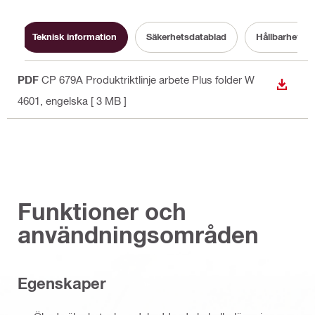
Teknisk information
Säkerhetsdatablad
Hållbarhetsd
PDF
CP 679A Produktriktlinje arbete Plus folder W
LADDA
4601
, engelska
[ 3 MB ]
Funktioner och
användningsområden
Egenskaper