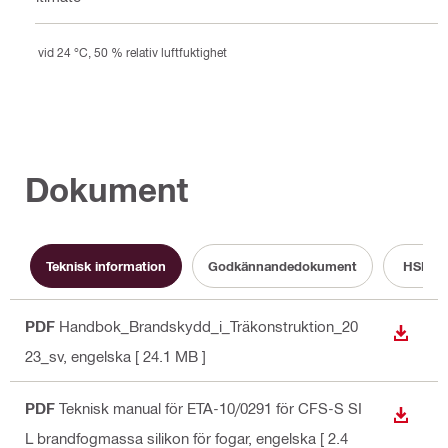
vid 24 °C, 50 % relativ luftfuktighet
Dokument
Teknisk information
Godkännandedokument
HSE in
PDF
Handbok_Brandskydd_i_Träkonstruktion_20
LADDA
23_sv
, engelska
[ 24.1 MB ]
PDF
Teknisk manual för ETA-10/0291 för CFS-S SI
LADDA
L brandfogmassa silikon för fogar
, engelska
[ 2.4