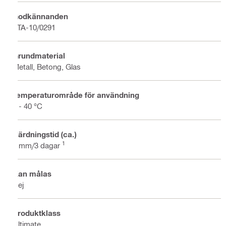
Godkännanden
ETA-10/0291
Grundmaterial
Metall, Betong, Glas
Temperaturområde för användning
5 - 40 °C
Härdningstid (ca.)
1
2 mm/3 dagar
Kan målas
Nej
Produktklass
Ultimate