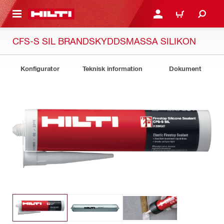
H GÅ TILL HUVUDSIDAN
LOGGA IN ELLER REGIST
VARUKORG
CFS-S SIL BRANDSKYDDSMASSA SILIKON
Konfigurator
Teknisk information
Dokument