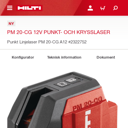
H GÅ TILL HUVUDSIDAN
LOGGA IN ELLER REGIST
VARUKORG
NY
PM 20-CG 12V PUNKT- OCH KRYSSLASER
Punkt Linjelaser PM 20-CG A12
#2322752
Konfigurator
Teknisk information
Dokument