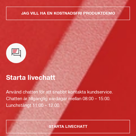
JAG VILL HA EN KOSTNADSFRI PRODUKTDEMO
Starta livechatt
Använd chatten för att snabbt kontakta kundservice.
Chatten är tillgänglig vardagar mellan 08:00 – 15:00.
Lunchstängt 11:00 – 12.00.
STARTA LIVECHATT