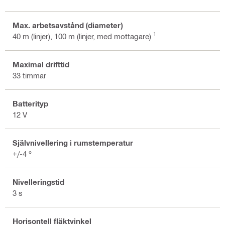
Max. arbetsavstånd (diameter)
1
40 m (linjer), 100 m (linjer, med mottagare)
Maximal drifttid
33 timmar
Batterityp
12 V
Självnivellering i rumstemperatur
+/-4 °
Nivelleringstid
3 s
Horisontell fläktvinkel