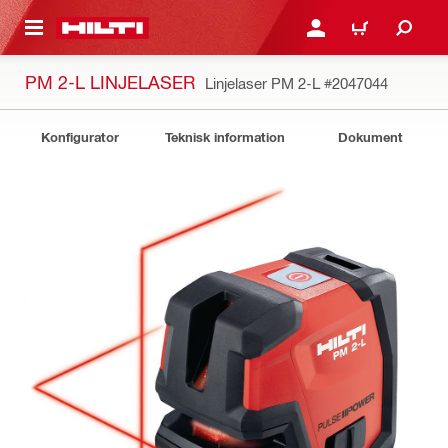
H GÅ TILL HUVUDSIDAN
LOGGA IN ELLER REGIST
VARUKORG
PM 2-L LINJELASER
Linjelaser PM 2-L
#2047044
Konfigurator
Teknisk information
Dokument