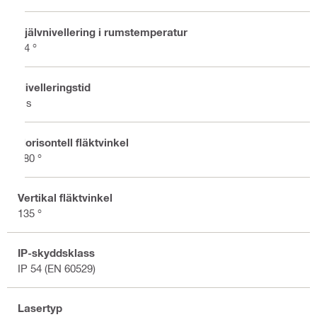
Självnivellering i rumstemperatur
±4 °
Nivelleringstid
3 s
Horisontell fläktvinkel
180 °
Vertikal fläktvinkel
135 °
IP-skyddsklass
IP 54 (EN 60529)
Lasertyp