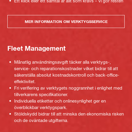
Ett klick eller ett samtal är allt som krävs – vi gör resten
MER INFORMATION OM VERKTYGSSERVICE
Fleet Management
Månatlig användningsavgift täcker alla verktygs-,
service- och reparationskostnader vilket bidrar till att
säkerställa absolut kostnadskontroll och back-office-
effektivitet.
Fri verifiering av verktygets noggrannhet i enlighet med
tillverkarens specifikationer.
Individuella etiketter och onlinesynlighet ger en
överblickbar verktygspark.
Stöldskydd bidrar till att minska den ekonomiska risken
och de oväntade utgifterna.