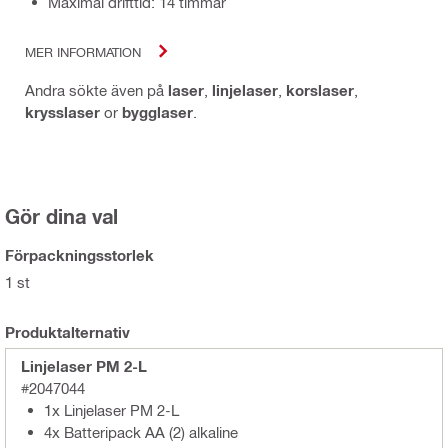
Maximal drifttid: 14 timmar
MER INFORMATION
Andra sökte även på
laser
,
linjelaser
,
korslaser
,
krysslaser
or
bygglaser
.
Gör dina val
Förpackningsstorlek
1 st
Produktalternativ
Linjelaser PM 2-L
#2047044
1x Linjelaser PM 2-L
4x Batteripack AA (2) alkaline