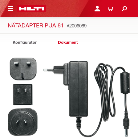
H GÅ TILL HUVUDSIDAN
LOGGA IN ELLER REGIST
VARUKORG
NÄTADAPTER PUA 81
#2006089
Konfigurator
Dokument