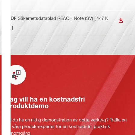
PDF
Säkerhetsdatablad REACH Note (SV)
[ 147 K
LADDA
B ]
Jag vill ha en kostnadsfri
produktdemo
Vill du ha en riktig demonstration av detta verktyg? Träffa en
av våra produktexperter för en kostnadsfri, praktisk
genomgång.