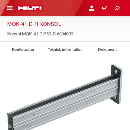
H GÅ TILL HUVUDSIDAN
LOGGA IN ELLER REGIST
VARUKORG
MQK-41 D-R KONSOL
Konsol MQK-41 D/750-R
#304009
Konfigurator
Teknisk information
Dokument