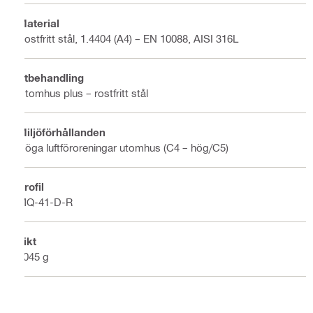
Material
Rostfritt stål, 1.4404 (A4) – EN 10088, AISI 316L
Ytbehandling
Utomhus plus – rostfritt stål
Miljöförhållanden
Höga luftföroreningar utomhus (C4 – hög/C5)
Profil
MQ-41-D-R
Vikt
4045 g