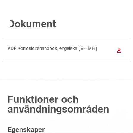
Dokument
PDF
Korrosionshandbok
, engelska
[ 9.4 MB ]
LADDA
Funktioner och
användningsområden
Egenskaper