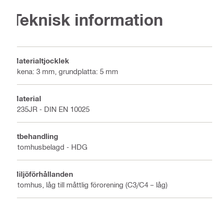
Teknisk information
Materialtjocklek
Skena: 3 mm, grundplatta: 5 mm
Material
S235JR - DIN EN 10025
Ytbehandling
Utomhusbelagd - HDG
Miljöförhållanden
Utomhus, låg till måttlig förorening (C3/C4 – låg)